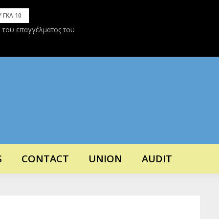
 ΓΚΛ 10
η του επαγγέλματος του
ΔΛΑ ΓΚΛ 10 – Άρθρο 3 – Προϋποθέσεις
δύτη § 4 Εξέταση απο Τριμελή Επιτροπή
S
CONTACT
UNION
AUDIT