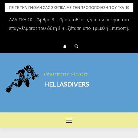
Skip
ΠΕΙΤΕ ΤΗΝ ΓΝΩΜΗ ΣΑΣ ΣΧΕΤΙΚΑ ΜΕ ΤΗΝ ΤΡΟΠΟΠΟΙΗΣΗ ΤΟΥ ΓΚΛ 10
to
ΔΛΑ ΓΚΛ 10 – Άρθρο 3 – Προϋποθέσεις για την άσκηση του
content
επαγγέλματος του δύτη § 4 Εξέταση απο Τριμελή Επιτροπή.
Underwater Services
HELLASDIVERS