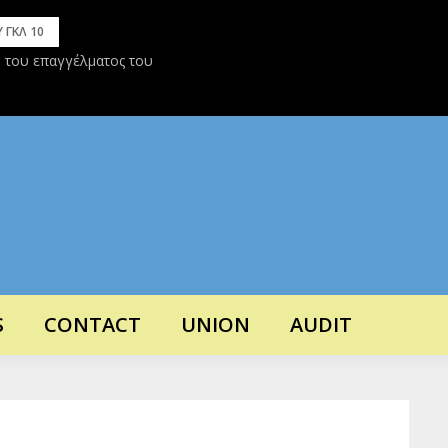
 ΓΚΛ 10
η του επαγγέλματος του
ΔΛΑ ΓΚΛ 10 – Άρθρο 3 – Προϋποθέσεις
δύτη § 4 Εξέταση απο Τριμελή Επιτροπή
S
CONTACT
UNION
AUDIT