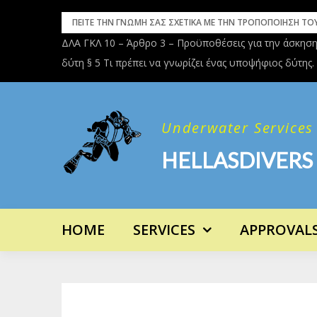
Skip
ΠΕΙΤΕ ΤΗΝ ΓΝΩΜΗ ΣΑΣ ΣΧΕΤΙΚΑ ΜΕ ΤΗΝ ΤΡΟΠΟΠΟΙΗΣΗ ΤΟΥ
to
ατος του
ΔΛΑ ΓΚΛ 10 – Άρθρο 3 – Προϋποθέσεις για την άσκησ
content
δύτη § 5 Τι πρέπει να γνωρίζει ένας υποψήφιος δύτης.
Underwater Services
HELLASDIVERS
HOME
SERVICES
APPROVAL