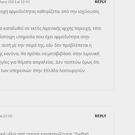
 June 2021 at 12:01
REPLY
ιοχή αρμοδιότητας καθορίζεται από την ισχύουσες
α καταδυθεί σε εκτός Λιμενικής αρχής περιοχή, τότε
τίστοιχη υπηρεσία που έχει αρμοδιότητα στην
αυτή με την σειρά της, εάν δεν προβλέπεται η
ς κανόνα, θα πρέπει να μεταβιβάσει στην λιμενική
ηγίες για θέματα ασφαλείας. Δεν πιστεύω όμως ότι
ύ των υπηρεσιών στην Ελλάδα λειτουργούν
at 22:03
REPLY
κά μίλια από στεριά χαρακτηρίζονται “διεθνή