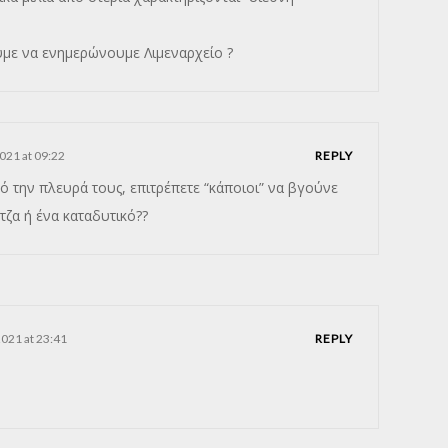
υμε να ενημερώνουμε Λιμεναρχείο ?
021 at 09:22
REPLY
ό την πλευρά τους, επιτρέπετε “κάποιοι” να βγούνε
τζα ή ένα καταδυτικό??
2021 at 23:41
REPLY