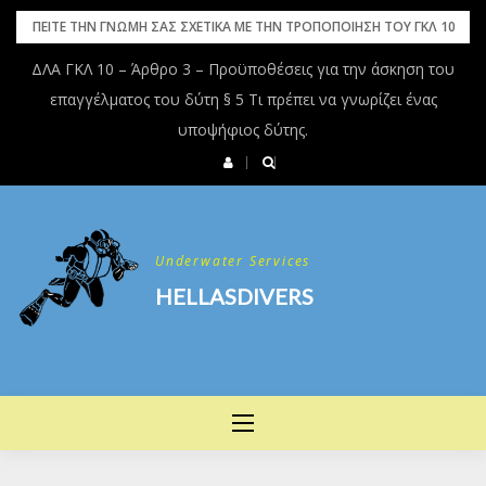
Skip
ΠΕΙΤΕ ΤΗΝ ΓΝΩΜΗ ΣΑΣ ΣΧΕΤΙΚΑ ΜΕ ΤΗΝ ΤΡΟΠΟΠΟΙΗΣΗ ΤΟΥ ΓΚΛ 10
to
ΔΛΑ ΓΚΛ 10 – Άρθρο 3 – Προϋποθέσεις για την άσκηση του
content
επαγγέλματος του δύτη § 5 Τι πρέπει να γνωρίζει ένας
υποψήφιος δύτης.
Underwater Services
HELLASDIVERS